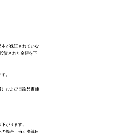
元本が保証されていな
投資された金額を下
ます。
書）および目論見書補
は下がります。
その場合、当期決算日