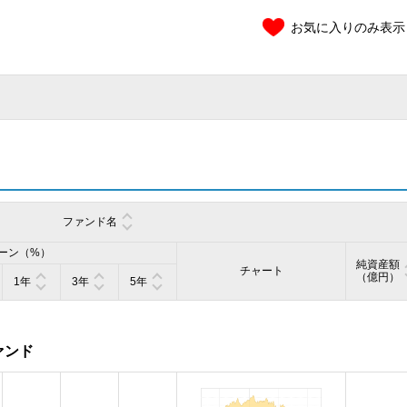
お気に入りのみ表示
ファンド名
ーン（%）
純資産額
チャート
（億円）
1年
3年
5年
ァンド