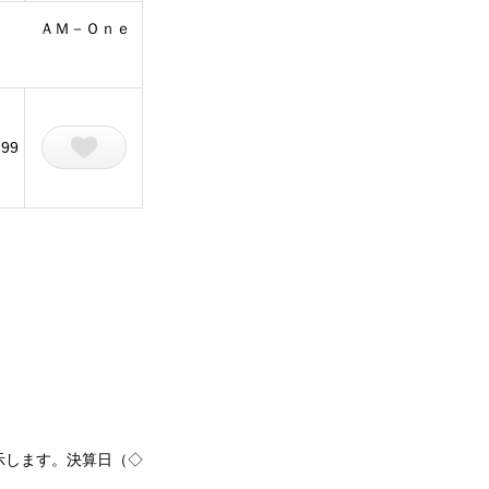
ＡＭ－Ｏｎｅ
399
示します。決算日（◇