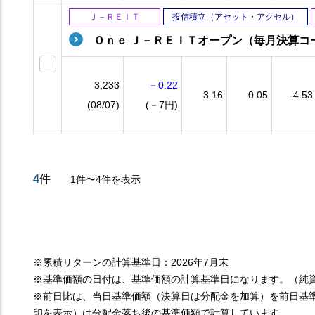
Ｊ－ＲＥＩＴ
投信積立（アセット・アクセル）
Ｏｎｅ Ｊ－ＲＥＩＴオープン（毎月決算コ
3,233
－0.22
3.16
0.05
-4.53
(08/07)
(－7円)
4
件
1件〜4件を表示
※累積リターンの計算基準日：2026年7月末
※基準価額の日付は、基準価額の計算基準日になります。（純
※前日比は、当日基準価額（決算日は分配金を加算）を前日基
印を表示）は分配金落ち後の基準価額で計算しています。