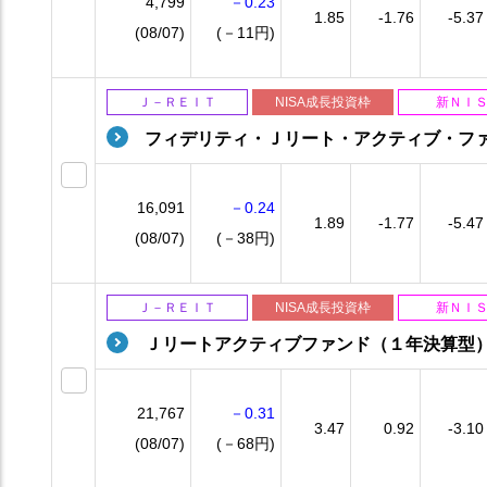
4,799
－0.23
1.85
-1.76
-5.37
(08/07)
(－11円)
Ｊ－ＲＥＩＴ
NISA成長投資枠
新ＮＩ
フィデリティ・Ｊリート・アクティブ・フ
16,091
－0.24
1.89
-1.77
-5.47
(08/07)
(－38円)
Ｊ－ＲＥＩＴ
NISA成長投資枠
新ＮＩ
Ｊリートアクティブファンド（１年決算型
21,767
－0.31
3.47
0.92
-3.10
(08/07)
(－68円)