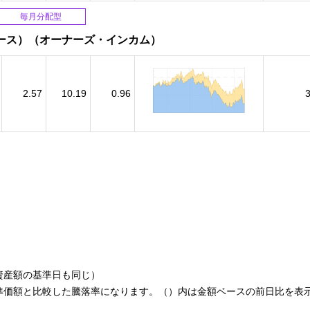
毎月分配型
ース）（オーナーズ・インカム）
2.57
10.19
0.96
資産額の基準日も同じ）
準価額と比較した騰落率になります。（）内は金額ベースの前日比を表