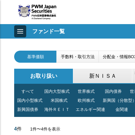
ファンド一覧
基準価額
手数料・取引方法
分配金・情報BO
お取り扱い
新ＮＩＳＡ
すべて
国内大型株式
世界株式
国内債券
世
国内小型株式
米国株式
欧州株式
新興国（分散型
新興国債券
海外ＲＥＩＴ
エネルギー関連
金関連
4
件
1件〜4件を表示