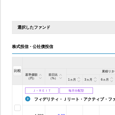
選択したファンド
株式投信・公社債投信
比較
累積リタ
基準価額
前日比
（円）
（%）
1ヵ月
3ヵ月
6ヵ月
Ｊ－ＲＥＩＴ
毎月分配型
フィデリティ・Ｊリート・アクティブ・フ