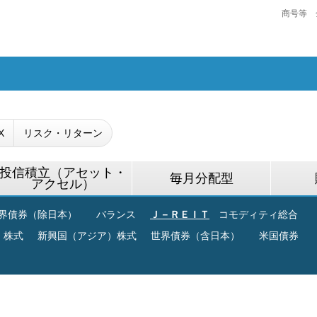
商号等 
X
リスク・リターン
投信積立（アセット・
毎月分配型
アクセル）
界債券（除日本）
バランス
Ｊ－ＲＥＩＴ
コモディティ総合
）株式
新興国（アジア）株式
世界債券（含日本）
米国債券