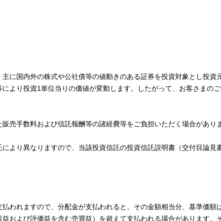
、主に国内外の株式や公社債等の値動きのある証券を投資対象とし投資
等により投資1単位当りの価値が変動します。したがって、お客さまのご
た販売手数料および信託報酬等の諸経費等をご負担いただく場合があり
託により異なりますので、当該投資信託の投資信託説明書（交付目論見
支払われますので、分配金が支払われると、その金額相当分、基準価額
収益および評価益を含む売買益）を超えて支払われる場合があります。