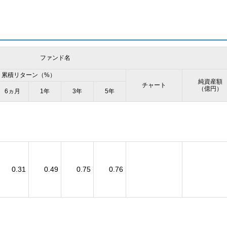
ファンド名
累積リターン（%）
純資産額
チャート
（億円）
6ヵ月
1年
3年
5年
）
0.31
0.49
0.75
0.76