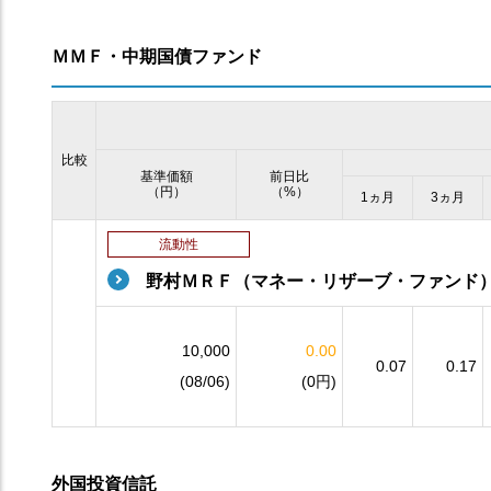
ＭＭＦ・中期国債ファンド
比較
基準価額
前日比
（円）
（%）
1ヵ月
3ヵ月
流動性
野村ＭＲＦ（マネー・リザーブ・ファンド
10,000
0.00
0.07
0.17
(08/06)
(0円)
外国投資信託