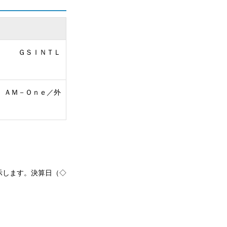
ＧＳＩＮＴＬ
ＡＭ－Ｏｎｅ／外
示します。決算日（◇