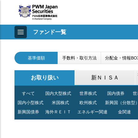
ファンド一覧
基準価額
手数料・取引方法
分配金・情報BO
お取り扱い
新ＮＩＳＡ
すべて
国内大型株式
世界株式
国内債券
世
国内小型株式
米国株式
欧州株式
新興国（分散型
新興国債券
海外ＲＥＩＴ
エネルギー関連
金関連