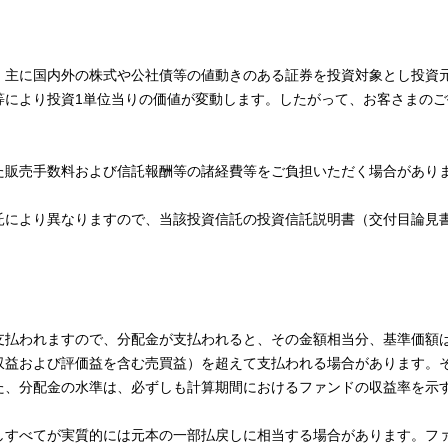
、主に国内外の株式や公社債等の値動きのある証券を投資対象とし投資
等により投資1単位当りの価値が変動します。したがって、お客さまのご
た販売手数料および信託報酬等の諸経費等をご負担いただく場合があり
託により異なりますので、当該投資信託の投資信託説明書（交付目論見
支払われますので、分配金が支払われると、その金額相当分、基準価額
収益および評価益を含む売買益）を超えて支払われる場合があります。
た、分配金の水準は、必ずしも計算期間におけるファンドの収益率を示
しすべてが実質的には元本の一部払戻しに相当する場合があります。フ