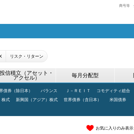
商号等 
X
リスク・リターン
投信積立（アセット・
毎月分配型
アクセル）
界債券（除日本）
バランス
Ｊ－ＲＥＩＴ
コモディティ総合
）株式
新興国（アジア）株式
世界債券（含日本）
米国債券
お気に入りのみ表示