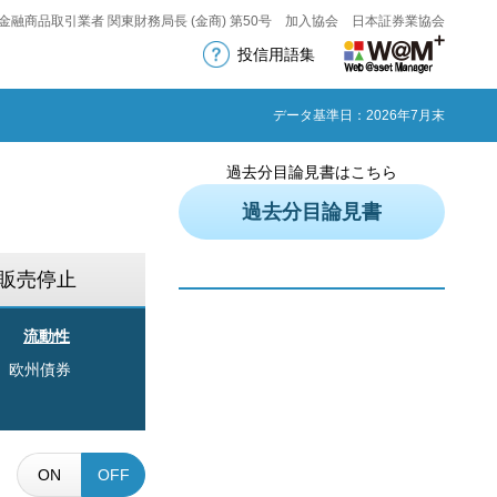
金融商品取引業者 関東財務局長 (金商) 第50号 加入協会 日本証券業協会
投信用語集
データ基準日：2026年7月末
過去分目論見書はこちら
過去分目論見書
販売停止
流動性
欧州債券
ON
OFF