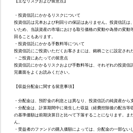
【主なリスクおよび留意点】
・投資信託にかかるリスクについて
投資信託は元本および利回りの保証はありません。投資信託は
いため、当該資産の市場における取引価格の変動や為替の変動
回ることもあります。
・投資信託にかかる手数料等について
投資信託にご投資いただくお客さまには、銘柄ごとに設定され
・ご投資にあたっての留意点
投資信託にかかるリスクおよび手数料等は、それぞれの投資信
完書面をよくお読みください。
【収益分配金に関する留意事項】
・分配金は、預貯金の利息とは異なり、投資信託の純資産から
・分配金は、計算期間中に発生した収益（経費控除後の配当等
の基準価額は前期決算日と比べて下落することになります。ま
ん。
・受益者のファンドの購入価額によっては、分配金の一部ない