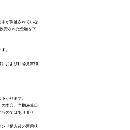
元本が保証されていな
投資された金額を下
ます。
書）および目論見書補
は下がります。
その場合、当期決算日
すものではありませ
ァンド購入後の運用状