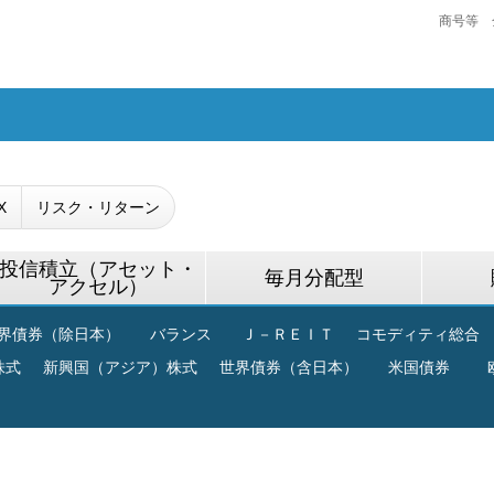
商号等 
X
リスク・リターン
投信積立（アセット・
毎月分配型
アクセル）
界債券（除日本）
バランス
Ｊ－ＲＥＩＴ
コモディティ総合
株式
新興国（アジア）株式
世界債券（含日本）
米国債券