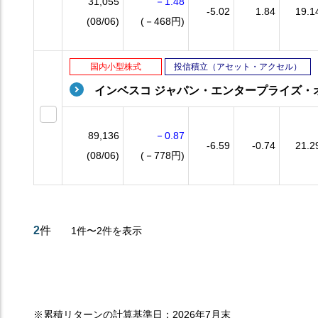
31,055
－1.48
-5.02
1.84
19.1
(08/06)
(－468円)
国内小型株式
投信積立（アセット・アクセル）
インベスコ ジャパン・エンタープライズ・
89,136
－0.87
-6.59
-0.74
21.2
(08/06)
(－778円)
2
件
1件〜2件を表示
※累積リターンの計算基準日：2026年7月末