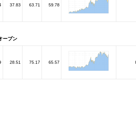
4
37.83
63.71
59.78
オープン
9
28.51
75.17
65.57