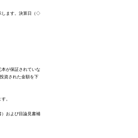
示します。決算日（◇
元本が保証されていな
投資された金額を下
ます。
書）および目論見書補