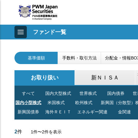
ファンド一覧
基準価額
手数料・取引方法
分配金・情報BO
お取り扱い
新ＮＩＳＡ
すべて
国内大型株式
世界株式
国内債券
世
国内小型株式
米国株式
欧州株式
新興国（分散型）
新興国債券
海外ＲＥＩＴ
エネルギー関連
金関連
2
件
1件〜2件を表示