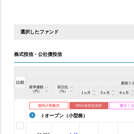
選択したファンド
株式投信・公社債投信
比較
累積リ
基準価額
前日比
（円）
（%）
1ヵ月
3ヵ月
6ヵ月
国内小型株式
NISA成長投資枠
新ＮＩ
Ｊオープン（小型株）