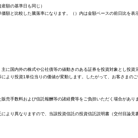
資産額の基準日も同じ）
準価額と比較した騰落率になります。（）内は金額ベースの前日比を表
、主に国内外の株式や公社債等の値動きのある証券を投資対象とし投資
等により投資1単位当りの価値が変動します。したがって、お客さまのご
た販売手数料および信託報酬等の諸経費等をご負担いただく場合があり
託により異なりますので、当該投資信託の投資信託説明書（交付目論見