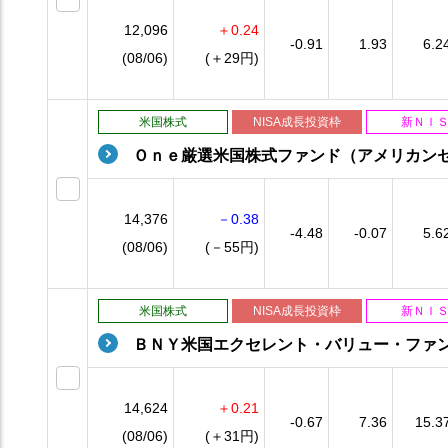
12,096
＋0.24
-0.91
1.93
6.2
(08/06)
(＋29円)
米国株式
NISA成長投資枠
新ＮＩ
Ｏｎｅ厳選米国株式ファンド（アメリカン
14,376
－0.38
-4.48
-0.07
5.6
(08/06)
(－55円)
米国株式
NISA成長投資枠
新ＮＩ
ＢＮＹ米国エクセレント・バリュー・ファ
14,624
＋0.21
-0.67
7.36
15.3
(08/06)
(＋31円)