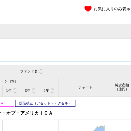
お気に入りのみ表示
ファンド名
ターン（%）
純資産額
チャート
（億円）
1年
3年
5年
ＳＡ
投信積立（アセット・アクセル）
ー・オブ・アメリカＩＣＡ