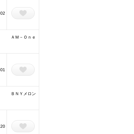
702
ＡＭ－Ｏｎｅ
101
ＢＮＹメロン
120