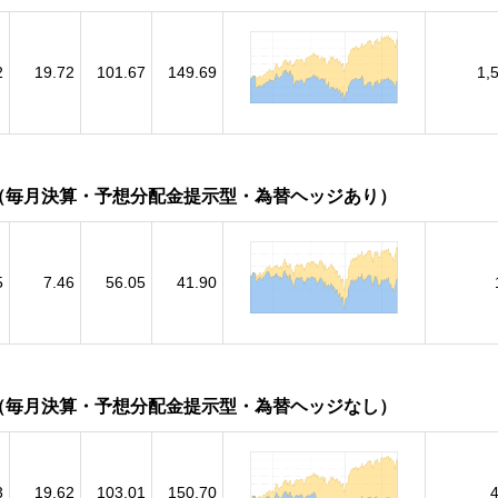
2
19.72
101.67
149.69
1,
（毎月決算・予想分配金提示型・為替ヘッジあり）
5
7.46
56.05
41.90
（毎月決算・予想分配金提示型・為替ヘッジなし）
3
19.62
103.01
150.70