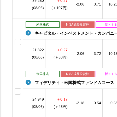
39,280
＋0.27
-2.06
3.71
10.2
(08/06)
(＋107円)
米国株式
NISA成長投資枠
新ＮＩ
キャピタル・インベストメント・カンパニ
21,322
＋0.27
-2.06
3.72
10.1
(08/06)
(＋58円)
米国株式
NISA成長投資枠
新ＮＩ
フィデリティ・米国株式ファンドＡコース
24,949
＋0.17
-2.18
0.54
0.6
(08/06)
(＋43円)