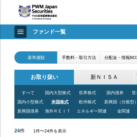
ファンド一覧
基準価額
手数料・取引方法
分配金・情報BO
お取り扱い
新ＮＩＳＡ
すべて
国内大型株式
世界株式
国内債券
世
国内小型株式
米国株式
欧州株式
新興国（分散型
新興国債券
海外ＲＥＩＴ
エネルギー関連
金関連
24
件
1件〜24件を表示