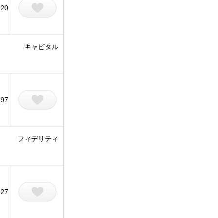
920
キャピタル
797
フィデリティ
227