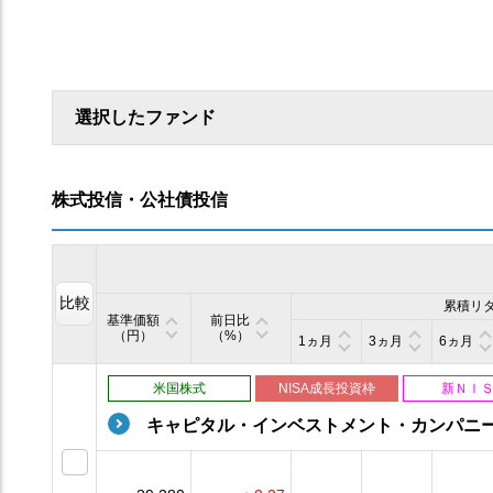
選択したファンド
株式投信・公社債投信
比較
累積リ
基準価額
前日比
（円）
（%）
1ヵ月
3ヵ月
6ヵ月
米国株式
NISA成長投資枠
新ＮＩ
キャピタル・インベストメント・カンパニ