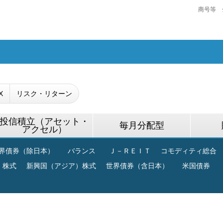
商号等 
X
リスク・リターン
投信積立（アセット・
毎月分配型
アクセル）
界債券（除日本）
バランス
Ｊ－ＲＥＩＴ
コモディティ総合
）株式
新興国（アジア）株式
世界債券（含日本）
米国債券