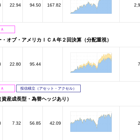
3
22.94
94.50
167.82
2,
ＳＡ
ー・オブ・アメリカＩＣＡ年２回決算（分配重視）
8
22.80
95.44
ＳＡ
投信積立（アセット・アクセル）
（資産成長型・為替ヘッジあり）
8
7.32
56.85
42.09