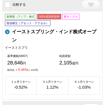
比較する
新興国（アジア）株式
NISA成長投資枠
新ＮＩＳＡ
投信積立（アセット・アクセル）
イーストスプリング・インド株式オープ
ン
イーストスプリ
基準価額(08/07)
純資産額
28,646
2,105
円
億円
＋0.46%
前日比:
(＋131円)
１ヵ月リターン
３ヵ月リターン
６ヵ月リターン
-0.52%
1.12%
-1.03%