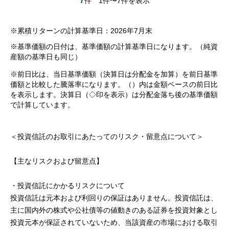
7
件
1件〜7件を表示
※累積リターンの計算基準日：2026年7月末
※基準価額の日付は、基準価額の計算基準日になります。（純資
産額の基準日も同じ）
※前日比は、当日基準価額（決算日は分配金を加算）を前日基準
価額と比較した騰落率になります。（）内は金額ベースの前日比
を表示します。決算日（◇印を表示）は分配金落ち後の基準価額
で計算しています。
＜投資信託のお取引にあたってのリスク・留意点について＞
【主なリスクおよび留意点】
・投資信託にかかるリスクについて
投資信託は元本および利回りの保証はありません。投資信託は、
主に国内外の株式や公社債等の値動きのある証券を投資対象とし
投資元本が保証されていないため、当該資産の市場における取引