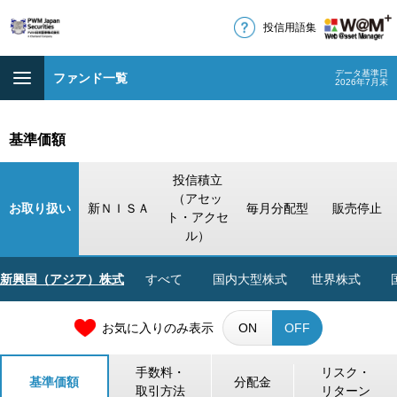
投信用語集
データ基準日
ファンド一覧
2026年7月末
基準価額
投信積立
（アセッ
お取り扱い
新ＮＩＳＡ
毎月分配型
販売停止
ト・アクセ
ル）
新興国（アジア）株式
すべて
国内大型株式
世界株式
お気に入りのみ表示
ON
OFF
手数料・
リスク・
基準価額
分配金
取引方法
リターン