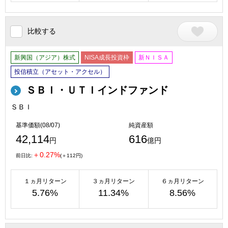
比較する
新興国（アジア）株式
NISA成長投資枠
新ＮＩＳＡ
投信積立（アセット・アクセル）
ＳＢＩ・ＵＴＩインドファンド
ＳＢＩ
基準価額(08/07)
純資産額
42,114
616
円
億円
＋0.27%
前日比:
(＋112円)
１ヵ月リターン
３ヵ月リターン
６ヵ月リターン
5.76%
11.34%
8.56%