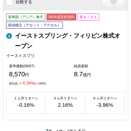
比較する
新興国（アジア）株式
NISA成長投資枠
新ＮＩＳＡ
投信積立（アセット・アクセル）
イーストスプリング・フィリピン株式オ
ープン
イーストスプリ
基準価額(08/07)
純資産額
8,570
8.7
円
億円
＋0.34%
前日比:
(＋29円)
１ヵ月リターン
３ヵ月リターン
６ヵ月リターン
-0.16%
2.16%
-3.96%