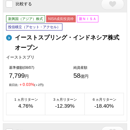
比較する
新興国（アジア）株式
NISA成長投資枠
新ＮＩＳＡ
投信積立（アセット・アクセル）
イーストスプリング・インドネシア株式
オープン
イーストスプリ
基準価額(08/07)
純資産額
7,799
58
円
億円
＋0.03%
前日比:
(＋2円)
１ヵ月リターン
３ヵ月リターン
６ヵ月リターン
4.76%
-12.39%
-18.40%