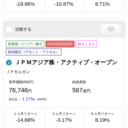
-19.86%
-10.87%
8.71%
比較する
新興国（アジア）株式
NISA成長投資枠
新ＮＩＳＡ
投信積立（アセット・アクセル）
ＪＰＭアジア株・アクティブ・オープン
ＪＰモルガン
基準価額(08/07)
純資産額
76,746
567
円
億円
－1.17%
前日比:
(－908円)
１ヵ月リターン
３ヵ月リターン
６ヵ月リターン
-14.68%
-3.17%
8.19%