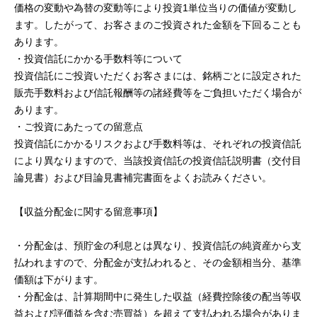
価格の変動や為替の変動等により投資1単位当りの価値が変動し
ます。したがって、お客さまのご投資された金額を下回ることも
あります。
・投資信託にかかる手数料等について
投資信託にご投資いただくお客さまには、銘柄ごとに設定された
販売手数料および信託報酬等の諸経費等をご負担いただく場合が
あります。
・ご投資にあたっての留意点
投資信託にかかるリスクおよび手数料等は、それぞれの投資信託
により異なりますので、当該投資信託の投資信託説明書（交付目
論見書）および目論見書補完書面をよくお読みください。
【収益分配金に関する留意事項】
・分配金は、預貯金の利息とは異なり、投資信託の純資産から支
払われますので、分配金が支払われると、その金額相当分、基準
価額は下がります。
・分配金は、計算期間中に発生した収益（経費控除後の配当等収
益および評価益を含む売買益）を超えて支払われる場合がありま