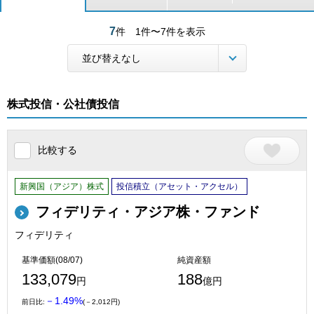
7
件
1件〜7件を表示
株式投信・公社債投信
比較する
新興国（アジア）株式
投信積立（アセット・アクセル）
フィデリティ・アジア株・ファンド
フィデリティ
基準価額(08/07)
純資産額
133,079
188
円
億円
－1.49%
前日比:
(－2,012円)