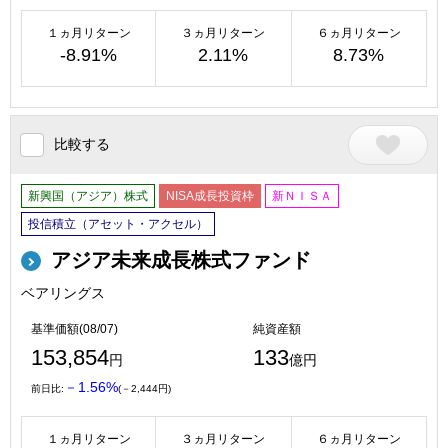
１ヵ月リターン
３ヵ月リターン
６ヵ月リターン
-8.91%
2.11%
8.73%
比較する
新興国（アジア）株式
NISA成長投資枠
新ＮＩＳＡ
投信積立（アセット・アクセル）
アジア未来成長株式ファンド
ベアリングス
基準価額(08/07)
純資産額
153,854
133
円
億円
－1.56%
前日比:
(－2,444円)
１ヵ月リターン
３ヵ月リターン
６ヵ月リターン