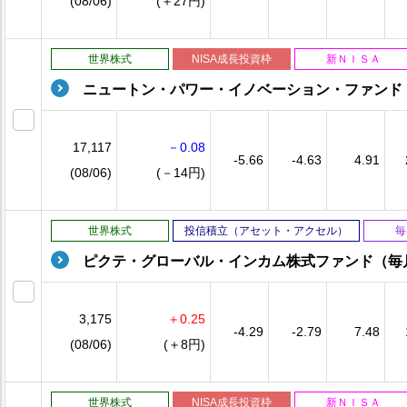
(08/06)
(＋27円)
世界株式
NISA成長投資枠
新ＮＩＳＡ
ニュートン・パワー・イノベーション・ファンド
17,117
－0.08
-5.66
-4.63
4.91
(08/06)
(－14円)
世界株式
投信積立（アセット・アクセル）
毎
ピクテ・グローバル・インカム株式ファンド（毎
3,175
＋0.25
-4.29
-2.79
7.48
(08/06)
(＋8円)
世界株式
NISA成長投資枠
新ＮＩＳＡ