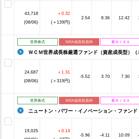
43,718
＋0.32
2.54
8.36
12.42
(08/06)
(＋139円)
世界株式
NISA成長投資枠
新ＮＩＳＡ
ＷＣＭ世界成長株厳選ファンド（資産成長型）（
24,687
＋1.31
-5.52
3.70
7.30
(08/06)
(＋319円)
世界株式
NISA成長投資枠
新ＮＩＳＡ
ニュートン・パワー・イノベーション・ファンド
19,025
＋0.14
-5.96
-4.11
10.09