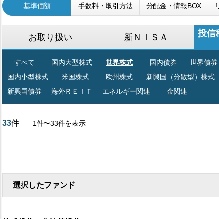
基準価額
手数料・取引方法
分配金・情報BOX
投信
お取り扱い
新ＮＩＳＡ
すべて
国内大型株式
世界株式
国内債券
世界債券
国内小型株式
米国株式
欧州株式
新興国（分散型）株式
新興国債券
海外ＲＥＩＴ
エネルギー関連
金関連
33
件
1件〜33件を表示
選択したファンド