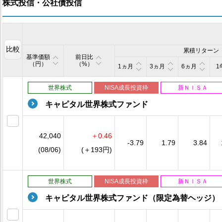
株式投信・公社債投信
比較
累積リターン
基準価額
前日比
（円）
（%）
1ヵ月
3ヵ月
6ヵ月
1
世界株式
NISA成長投資枠
新ＮＩＳＡ
キャピタル世界株式ファンド
42,040
＋0.46
-3.79
1.79
3.84
(08/06)
(＋193円)
世界株式
NISA成長投資枠
新ＮＩＳＡ
キャピタル世界株式ファンド（限定為替ヘッジ）