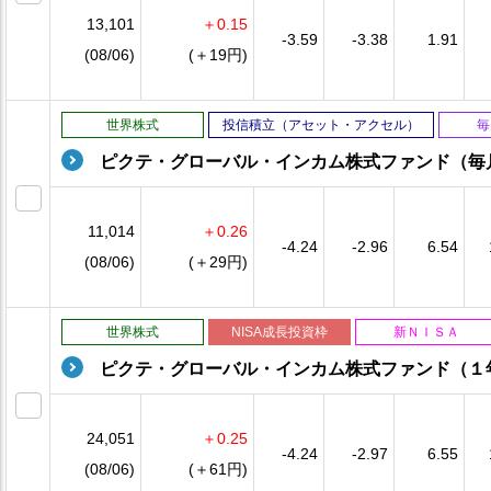
13,101
＋0.15
-3.59
-3.38
1.91
(08/06)
(＋19円)
世界株式
投信積立（アセット・アクセル）
毎
ピクテ・グローバル・インカム株式ファンド（毎
11,014
＋0.26
-4.24
-2.96
6.54
(08/06)
(＋29円)
世界株式
NISA成長投資枠
新ＮＩＳＡ
ピクテ・グローバル・インカム株式ファンド（１
24,051
＋0.25
-4.24
-2.97
6.55
(08/06)
(＋61円)