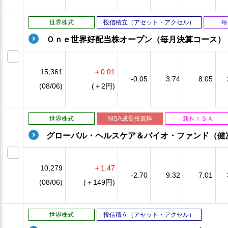
世界株式
投信積立（アセット・アクセル）
毎
Ｏｎｅ世界好配当株オープン（毎月決算コース）
15,361
＋0.01
-0.05
3.74
8.05
(08/06)
(＋2円)
世界株式
NISA成長投資枠
新ＮＩＳＡ
グローバル・ヘルスケア＆バイオ・ファンド（健
10,279
＋1.47
-2.70
9.32
7.01
(08/06)
(＋149円)
世界株式
投信積立（アセット・アクセル）