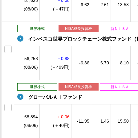
57,625
－0.08
-6.62
2.61
13.58
(08/06)
(－47円)
世界株式
NISA成長投資枠
新ＮＩＳＡ
インベスコ世界ブロックチェーン株式ファンド（
56,258
－0.88
-6.36
6.70
8.10
(08/06)
(－499円)
世界株式
NISA成長投資枠
新ＮＩＳＡ
グローバルＡＩファンド
68,894
＋0.06
-11.95
1.46
15.50
(08/06)
(＋40円)