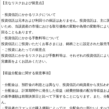
【主なリスクおよび留意点】
・投資信託にかかるリスクについて
投資信託は元本および利回りの保証はありません。投資信託は、主に
いため、当該資産の市場における取引価格の変動や為替の変動等によ
回ることもあります。
・投資信託にかかる手数料等について
投資信託にご投資いただくお客さまには、銘柄ごとに設定された販売
・ご投資にあたっての留意点
投資信託にかかるリスクおよび手数料等は、それぞれの投資信託によ
完書面をよくお読みください。
【収益分配金に関する留意事項】
・分配金は、預貯金の利息とは異なり、投資信託の純資産から支払わ
・分配金は、計算期間中に発生した収益（経費控除後の配当等収益お
の基準価額は前期決算日と比べて下落することになります。また、分
ん。
・受益者のファンドの購入価額によっては、分配金の一部ないしすべ