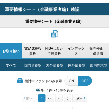
重要情報シート（金融事業者編）確認
重要情報シート（金融事業者編）
NISA成長投
NISAつみた
インデック
販売停止・
お取り扱い
資枠
て投資枠
ス
償還済
すべて
国内債券型
海外債券型
内外債券型
国内株式型
検討中ファンドのみ表示
ON
OFF
46
件
1件〜10件を表示
前へ
1
･･･
4
5
次へ