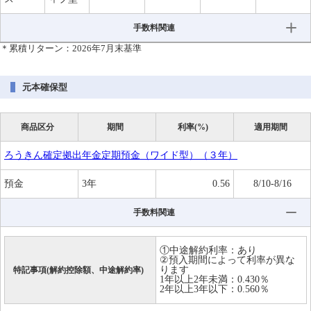
手数料関連
＊累積リターン：2026年7月末基準
元本確保型
商品区分
期間
利率(%)
適用期間
ろうきん確定拠出年金定期預金（ワイド型）（３年）
預金
3年
0.56
8/10-8/16
手数料関連
①中途解約利率：あり
②預入期間によって利率が異な
ります
特記事項(解約控除額、中途解約率)
1年以上2年未満：0.430％
2年以上3年以下：0.560％