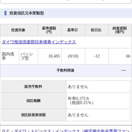
投資信託元本変動型
基準価額
純資産額
投資対象
基準日
前日比
(円)
(億円)
ダイワ投信倶楽部日本債券インデックス
国内債
パッシ
10,485
(8/10)
-12
66
券
ブ型
手数料関連
ありません
販売手数料
年率0.275％
信託報酬
（税抜0.25％）
ありません
信託財産留保額
ＤＣ・ダイワ・トピックス・インデックス（確定拠出年金専用ファン