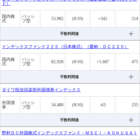
ド）
国内株
パッシ
53,982
(8/10)
+342
214
式
ブ型
手数料関連
インデックスファンド２２５（日本株式）（愛称：ＤＣ２２５）
国内株
パッシ
82,928
(8/10)
+1,687
475
式
ブ型
手数料関連
ダイワ投信倶楽部外国債券インデックス
外国債
パッシ
34,480
(8/10)
-63
255
券
ブ型
手数料関連
野村ＤＣ外国株式インデックスファンド・ＭＳＣＩ－ＫＯＫＵＳＡＩ