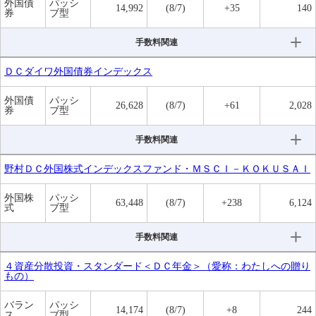
外国債
パッシ
14,992
(8/7)
+35
140
券
ブ型
手数料関連
ＤＣダイワ外国債券インデックス
外国債
パッシ
26,628
(8/7)
+61
2,028
券
ブ型
手数料関連
野村ＤＣ外国株式インデックスファンド・ＭＳＣＩ－ＫＯＫＵＳＡＩ
外国株
パッシ
63,448
(8/7)
+238
6,124
式
ブ型
手数料関連
４資産分散投資・スタンダード＜ＤＣ年金＞（愛称：わたしへの贈り
もの）
バラン
パッシ
14,174
(8/7)
+8
244
ス
ブ型