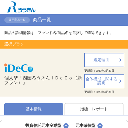
商品一覧
運用商品一覧
商品の詳細情報は、ファンド名/商品名を選択して確認できます。
選択プラン
選定理由
更新日：
2023年3月31日
個人型「四国ろうきんｉＤｅＣｏ（新
全体構成に関する
プラン）」
説明
更新日：
2023年3月31日
基本情報
指標・レポート
投資信託元本変動型
元本確保型