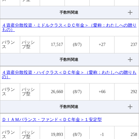
手数料関連
４資産分散投資・ミドルクラス＜ＤＣ年金＞（愛称：わたしへの贈り
もの）
バラン
パッシ
17,517
(8/7)
+27
237
ス
ブ型
手数料関連
４資産分散投資・ハイクラス＜ＤＣ年金＞（愛称：わたしへの贈りも
の）
バラン
パッシ
26,660
(8/7)
+66
292
ス
ブ型
手数料関連
ＤＩＡＭバランス・ファンド＜ＤＣ年金＞１安定型
バラン
パッシ
19,893
(8/7)
-1
258
ス
ブ型