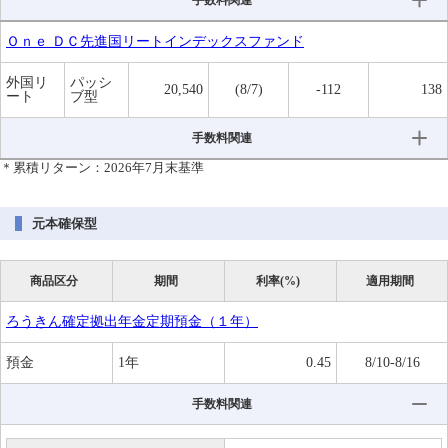
手数料関連
Ｏｎｅ ＤＣ先進国リートインデックスファンド
外国リ
パッシ
20,540
(8/7)
-112
138
ート
ブ型
手数料関連
＊累積リターン：2026年7月末基準
元本確保型
商品区分
期間
利率(%)
適用期間
ろうきん確定拠出年金定期預金（１年）
預金
1年
0.45
8/10-8/16
手数料関連