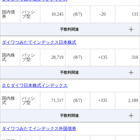
国内債
パッシ
10,245
(8/7)
-20
133
券
ブ型
手数料関連
ダイワつみたてインデックス日本株式
国内株
パッシ
28,719
(8/7)
+135
310
式
ブ型
手数料関連
ＤＣダイワ日本株式インデックス
国内株
パッシ
71,517
(8/7)
+335
2,189
式
ブ型
手数料関連
ダイワつみたてインデックス外国債券