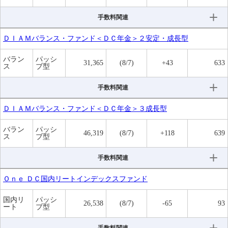
手数料関連
ＤＩＡＭバランス・ファンド＜ＤＣ年金＞２安定・成長型
バラン
パッシ
31,365
(8/7)
+43
633
ス
ブ型
手数料関連
ＤＩＡＭバランス・ファンド＜ＤＣ年金＞３成長型
バラン
パッシ
46,319
(8/7)
+118
639
ス
ブ型
手数料関連
Ｏｎｅ ＤＣ国内リートインデックスファンド
国内リ
パッシ
26,538
(8/7)
-65
93
ート
ブ型