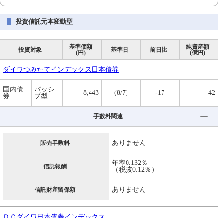
投資信託元本変動型
基準価額
純資産額
投資対象
基準日
前日比
(円)
(億円)
ダイワつみたてインデックス日本債券
国内債
パッシ
8,443
(8/7)
-17
42
券
ブ型
手数料関連
ありません
販売手数料
年率0.132％
信託報酬
（税抜0.12％）
ありません
信託財産留保額
ＤＣダイワ日本債券インデックス