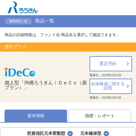
商品一覧
運用商品一覧
商品の詳細情報は、ファンド名/商品名を選択して確認できます。
選択プラン
選定理由
更新日：
2023年3月31日
個人型「沖縄ろうきんｉＤｅＣｏ（新
全体構成に関する
プラン）」
説明
更新日：
2023年3月31日
基本情報
指標・レポート
投資信託元本変動型
元本確保型