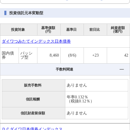
投資信託元本変動型
基準価額
純資産額
投資対象
基準日
前日比
(円)
(億円)
ダイワつみたてインデックス日本債券
国内債
パッシ
8,460
(8/6)
+23
42
券
ブ型
手数料関連
ありません
販売手数料
年率0.132％
信託報酬
（税抜0.12％）
ありません
信託財産留保額
ＤＣダイワ日本債券インデックス