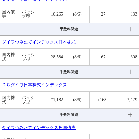
国内債
パッシ
10,265
(8/6)
+27
133
券
ブ型
手数料関連
ダイワつみたてインデックス日本株式
国内株
パッシ
28,584
(8/6)
+67
308
式
ブ型
手数料関連
ＤＣダイワ日本株式インデックス
国内株
パッシ
71,182
(8/6)
+168
2,179
式
ブ型
手数料関連
ダイワつみたてインデックス外国債券