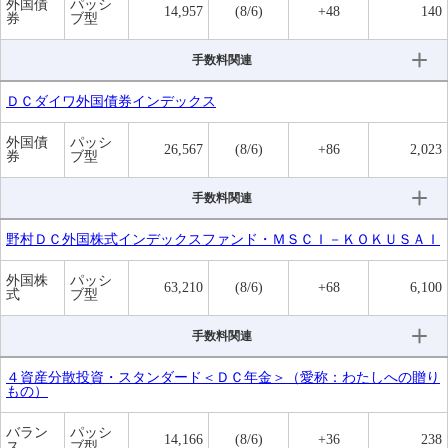
外国債
パッシ
14,957
(8/6)
+48
140
券
ブ型
手数料関連
ＤＣダイワ外国債券インデックス
外国債
パッシ
26,567
(8/6)
+86
2,023
券
ブ型
手数料関連
野村ＤＣ外国株式インデックスファンド・ＭＳＣＩ－ＫＯＫＵＳＡＩ
外国株
パッシ
63,210
(8/6)
+68
6,100
式
ブ型
手数料関連
４資産分散投資・スタンダード＜ＤＣ年金＞（愛称：わたしへの贈り
もの）
バラン
パッシ
14,166
(8/6)
+36
238
ス
ブ型