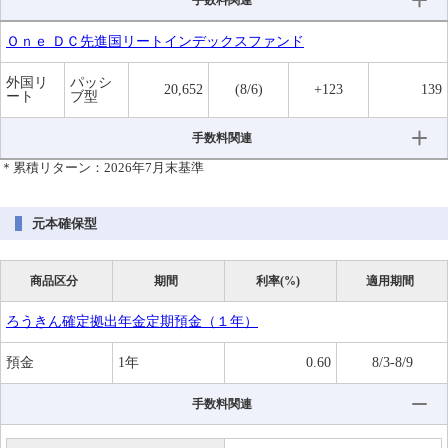
手数料関連
Ｏｎｅ ＤＣ先進国リートインデックスファンド
外国リ
パッシ
20,652
(8/6)
+123
139
ート
ブ型
手数料関連
＊累積リターン：2026年7月末基準
元本確保型
商品区分
期間
利率(%)
適用期間
ろうきん確定拠出年金定期預金（１年）
預金
1年
0.60
8/3-8/9
手数料関連